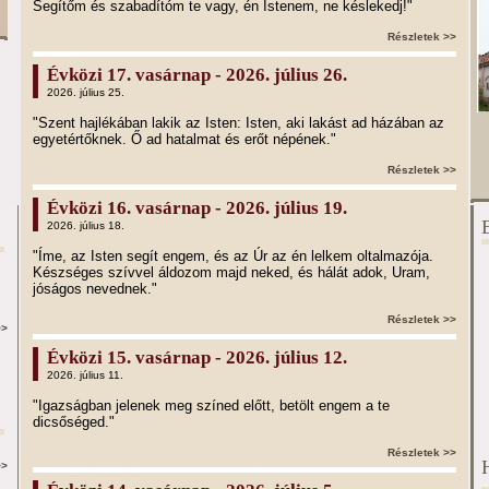
Segítőm és szabadítóm te vagy, én Istenem, ne késlekedj!"
Részletek >>
Évközi 17. vasárnap - 2026. július 26.
2026. július 25.
"Szent hajlékában lakik az Isten: Isten, aki lakást ad házában az
egyetértőknek. Ő ad hatalmat és erőt népének."
Részletek >>
Évközi 16. vasárnap - 2026. július 19.
2026. július 18.
"Íme, az Isten segít engem, és az Úr az én lelkem oltalmazója.
Készséges szívvel áldozom majd neked, és hálát adok, Uram,
jóságos nevednek."
Részletek >>
>>
Évközi 15. vasárnap - 2026. július 12.
2026. július 11.
"Igazságban jelenek meg színed előtt, betölt engem a te
dicsőséged."
Részletek >>
>>