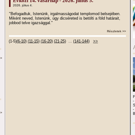
Évközi 14. vasárnap - 2026. július 5.
2026. július 4.
"Befogadtuk, Istenünk, irgalmasságodat templomod belsejében.
Miként neved, Istenünk, úgy dicséreted is betölti a föld határait,
jobbod telve igazsággal."
Részletek >>
(1-5)
(6-10)
(11-15)
(16-20)
(21-25)
...
(141-144)
>>
>>
-
-
>>