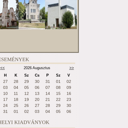
ESEMÉNYEK
<<
2026 Augusztus
>>
H
K
Sz
Cs
P
Sz
V
27
28
29
30
31
01
02
03
04
05
06
07
08
09
10
11
12
13
14
15
16
17
18
19
20
21
22
23
24
25
26
27
28
29
30
31
01
02
03
04
05
06
HELYI KIADVÁNYOK