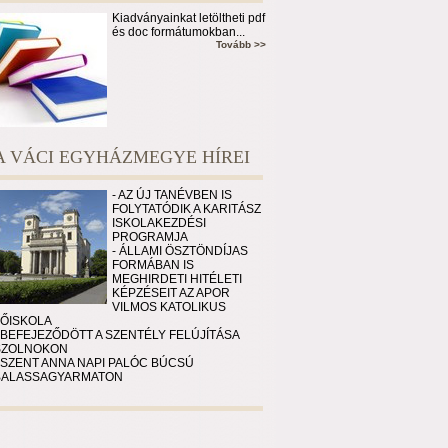
Kiadványainkat letöltheti pdf
és doc formátumokban...
Tovább >>
A VÁCI EGYHÁZMEGYE HÍREI
- AZ ÚJ TANÉVBEN IS
FOLYTATÓDIK A KARITÁSZ
ISKOLAKEZDÉSI
PROGRAMJA
- ÁLLAMI ÖSZTÖNDÍJAS
FORMÁBAN IS
MEGHIRDETI HITÉLETI
KÉPZÉSEIT AZ APOR
VILMOS KATOLIKUS
FŐISKOLA
 BEFEJEZŐDÖTT A SZENTÉLY FELÚJÍTÁSA
SZOLNOKON
 SZENT ANNA NAPI PALÓC BÚCSÚ
BALASSAGYARMATON