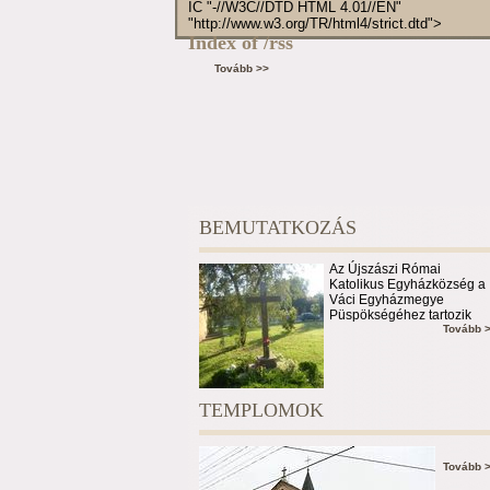
IC "-//W3C//DTD HTML 4.01//EN"
"http://www.w3.org/TR/html4/strict.dtd">
Index of /rss
Tovább >>
BEMUTATKOZÁS
Az Újszászi Római
Katolikus Egyházközség a
Váci Egyházmegye
Püspökségéhez tartozik
Tovább 
TEMPLOMOK
Tovább 