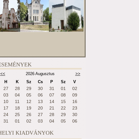
ESEMÉNYEK
<<
2026 Augusztus
>>
H
K
Sz
Cs
P
Sz
V
27
28
29
30
31
01
02
03
04
05
06
07
08
09
10
11
12
13
14
15
16
17
18
19
20
21
22
23
24
25
26
27
28
29
30
31
01
02
03
04
05
06
HELYI KIADVÁNYOK