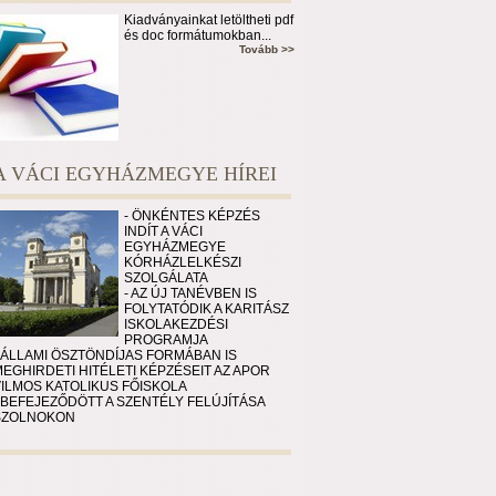
Kiadványainkat letöltheti pdf
és doc formátumokban...
Tovább >>
A VÁCI EGYHÁZMEGYE HÍREI
- ÖNKÉNTES KÉPZÉS
INDÍT A VÁCI
EGYHÁZMEGYE
KÓRHÁZLELKÉSZI
SZOLGÁLATA
- AZ ÚJ TANÉVBEN IS
FOLYTATÓDIK A KARITÁSZ
ISKOLAKEZDÉSI
PROGRAMJA
 ÁLLAMI ÖSZTÖNDÍJAS FORMÁBAN IS
EGHIRDETI HITÉLETI KÉPZÉSEIT AZ APOR
VILMOS KATOLIKUS FŐISKOLA
 BEFEJEZŐDÖTT A SZENTÉLY FELÚJÍTÁSA
SZOLNOKON