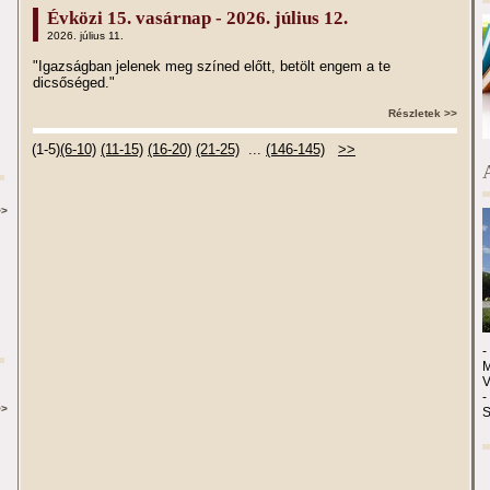
Évközi 15. vasárnap - 2026. július 12.
2026. július 11.
"Igazságban jelenek meg színed előtt, betölt engem a te
dicsőséged."
Részletek >>
(1-5)
(6-10)
(11-15)
(16-20)
(21-25)
...
(146-145)
>>
>>
-
M
-
>>