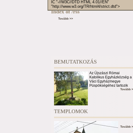
IC "-//W3C//DTD HTML 4.01//EN"
"http://www.w3.org/TR/html4/strict.dtd">
Index of /rss
Tovább >>
BEMUTATKOZÁS
Az Újszászi Római
Katolikus Egyházközség a
Váci Egyházmegye
Püspökségéhez tartozik
Tovább 
TEMPLOMOK
Tovább 