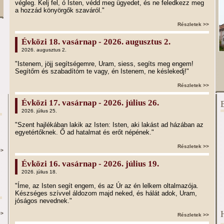
végleg. Kelj fel, ó Isten, védd meg ügyedet, és ne feledkezz meg
a hozzád könyörgők szaváról."
Részletek >>
Évközi 18. vasárnap - 2026. augusztus 2.
2026. augusztus 2.
"Istenem, jöjj segítségemre, Uram, siess, segíts meg engem!
Segítőm és szabadítóm te vagy, én Istenem, ne késlekedj!"
Részletek >>
Évközi 17. vasárnap - 2026. július 26.
2026. július 25.
"Szent hajlékában lakik az Isten: Isten, aki lakást ad házában az
egyetértőknek. Ő ad hatalmat és erőt népének."
Részletek >>
>>
Évközi 16. vasárnap - 2026. július 19.
2026. július 18.
"Íme, az Isten segít engem, és az Úr az én lelkem oltalmazója.
Készséges szívvel áldozom majd neked, és hálát adok, Uram,
jóságos nevednek."
>>
Részletek >>