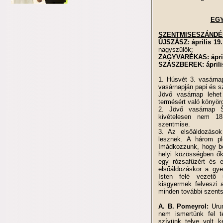
EGY
SZENTMISESZÁND
ÚJSZÁSZ:
április 19
nagyszülők;
ZAGYVARÉKAS: áprili
SZÁSZBEREK:
áprili
1. Húsvét 3. vasárna
vasárnapján papi és s
Jövő vasárnap lehet
termésért való könyör
2. Jövő vasárnap S
kivételesen nem 1
szentmise.
3. Az elsőáldozáso
lesznek. A három pl
Imádkozzunk, hogy bef
helyi közösségben ők
egy rózsafüzért és 
elsőáldozáskor a gy
Isten felé vezető 
kisgyermek felveszi 
minden további szent
A. B. Pomeyrol:
Urun
nem ismertünk fel t
szívünk telve volt k