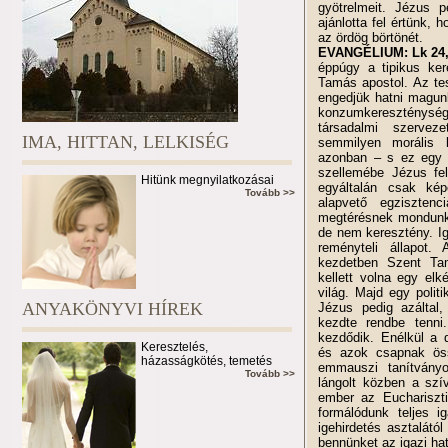
gyötrelmeit. Jézus p
ajánlotta fel értünk, 
az ördög börtönét.
EVANGÉLIUM: Lk 24,
éppúgy a tipikus ker
Tamás apostol. Az te
engedjük hatni magun
konzumkereszténység 
társadalmi szervez
IMA, HITTAN, LELKISÉG
semmilyen morális 
azonban – s ez egy s
szellemébe Jézus fe
Hitünk megnyilatkozásai
egyáltalán csak kép
Tovább >>
alapvető egzisztenc
megtérésnek mondunk.
de nem keresztény. I
reményteli állapot.
kezdetben Szent Tam
kellett volna egy elk
világ. Majd egy polit
ANYAKÖNYVI HÍREK
Jézus pedig azáltal,
kezdte rendbe tenni
kezdődik. Enélkül a di
Keresztelés,
és azok csapnak öss
házasságkötés, temetés
emmauszi tanítványo
Tovább >>
lángolt közben a szí
ember az Euchariszti
formálódunk teljes i
igehirdetés asztalától
bennünket az igazi ha