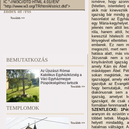
ismérve, hogy azonn
IC "-//W3C//DTD HTML 4.01//EN"
(hitetlen, istentelen
"http://www.w3.org/TR/html4/strict.dtd">
akik már kinevezté
Index of /rss
igazság bár mindig g
Tovább >>
hasonlatot az Egyhá
egy Mária-kegyhelyet
jelenés nem attól les
róla, hanem attól, 
keresztül hitelesít
lényegével ellentéte
emberek. Ez nem min
megosztó, mert nem l
hatása alatt, más vis
Jézusnak nem a sze
BEMUTATKOZÁS
kinyilvánított igazsá
amely Káin és Ábel 
másképpen Ábel. Pét
Az Újszászi Római
Katolikus Egyházközség a
sokan megtértek, n
Váci Egyházmegye
igazsággal, amely ekk
Püspökségéhez tartozik
igazoljuk az Evangél
Tovább >>
hogy bemutatjuk, mik
diakónusnak sem a
igazság, amelyet k
igazságot, de csak a
formában fennmaradt é
TEMPLOMOK
SZENTLECKE: 1Pét
aranyon és ezüstön vá
többet tettek. Maguk
helyett mindaddig,
Tovább >>
hatalmas váltságot. A