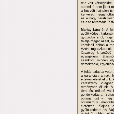
tele volt kétségekke
semmi jó nem jöhet má
a húsvéti hajnalon is
kenyeret, megnyitotta
ez a nagy baráti köz
ez a te feltámadt Test
Mariay László:
A fél
gyűlölködést tartana
győződve arról, hogy 
találja magát azzal, 
képviseli abban a me
Azért ragaszkodnak 
látszólag kifizetőd
evangéliumi látásm
szánkból minden ol
demokrácia, egyenlősé
A feltámadásba vetett 
a garanciája annak, 
értékes életet éljünk
keresztény világba
reményben éljünk. A 
törni és erőssé váln
gondolkodásra. Soka
optimizmust – még 
optimizmus mentálhig
életérzés. Sajnos 
gyűlölködésre hív. Vaj
életet él, jobban el 