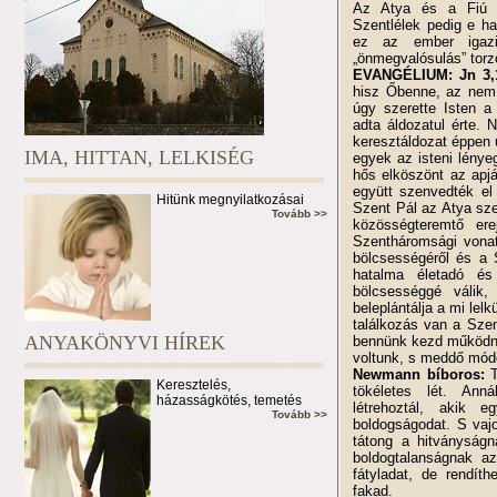
Az Atya és a Fiú a
Szentlélek pedig e h
ez az ember igazi 
„önmegvalósulás” torz
EVANGÉLIUM: Jn 3,1
hisz Őbenne, az nem v
úgy szerette Isten a 
adta áldozatul érte.
keresztáldozat éppen 
IMA, HITTAN, LELKISÉG
egyek az isteni lény
hős elköszönt az apjá
együtt szenvedték el 
Hitünk megnyilatkozásai
Szent Pál az Atya sze
Tovább >>
közösségteremtő ere
Szentháromsági vonat
bölcsességéről és a 
hatalma életadó és
bölcsességgé válik,
beleplántálja a mi lel
találkozás van a Szen
ANYAKÖNYVI HÍREK
bennünk kezd működni.
voltunk, s meddő módo
Newmann bíboros:
T
Keresztelés,
tökéletes lét. Ann
házasságkötés, temetés
létrehoztál, akik 
Tovább >>
boldogságodat. S vajo
tátong a hitványságn
boldogtalanságnak az
fátyladat, de rendíth
fakad.