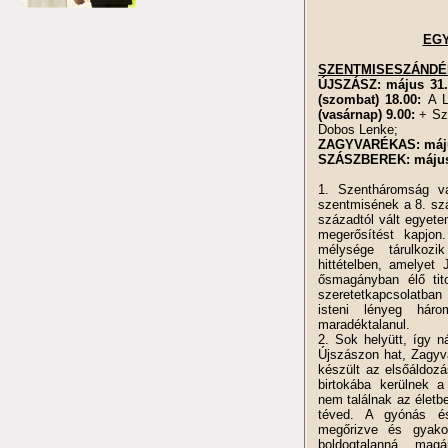
EGY
SZENTMISESZÁND
ÚJSZÁSZ:
május 31.
(szombat) 18.00:
A L
(vasárnap) 9.00:
+ Sz
Dobos Lenke;
ZAGYVARÉKAS: május
SZÁSZBEREK: május 
1. Szentháromság va
szentmisének a 8. sz
századtól vált egyete
megerősítést kapjon
mélysége tárulkozi
hittételben, amelyet 
ősmagányban élő tito
szeretetkapcsolatban 
isteni lényeg hár
maradéktalanul.
2. Sok helyütt, így 
Újszászon hat, Zagyv
készült az elsőáldoz
birtokába kerülnek 
nem találnak az életb
téved. A gyónás é
megőrizve és gyako
boldogtalanná, mag