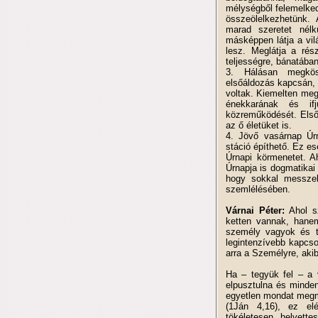
mélységből felemelked
összeölelkezhetünk.
marad szeretet nélk
másképpen látja a vil
lesz. Meglátja a rés
teljességre, bánatába
3. Hálásan megkös
elsőáldozás kapcsán, 
voltak. Kiemelten me
énekkarának és if
közreműködését. Első 
az ő életüket is.
4. Jövő vasárnap Úr
stáció építhető. Ez e
Úrnapi körmenetet. 
Úrnapja is dogmatikai
hogy sokkal messzeb
szemlélésében.
Várnai Péter:
Ahol s
ketten vannak, hane
személy vagyok és t
legintenzívebb kapcso
arra a Személyre, ak
Ha – tegyük fel – a
elpusztulna és minden
egyetlen mondat megma
(1Ján 4,16), ez el
tökéletesen helyett