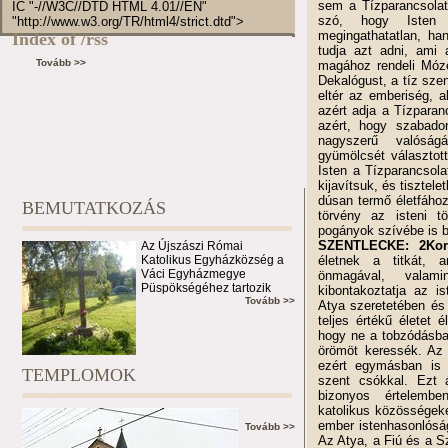
sem a Tízparancsolat
IC "-//W3C//DTD HTML 4.01//EN"
szó, hogy Isten
"http://www.w3.org/TR/html4/strict.dtd">
megingathatatlan, ha
Index of /rss
tudja azt adni, ami 
Tovább >>
magához rendeli Mózes
Dekalógust, a tíz szen
eltér az emberiség, a
azért adja a Tízparan
azért, hogy szabado
nagyszerű valóságá
gyümölcsét választott
Isten a Tízparancsola
kijavítsuk, és tisztele
dúsan termő életfáho
BEMUTATKOZÁS
törvény az isteni t
pogányok szívébe is be
SZENTLECKE: 2Kor
Az Újszászi Római
Katolikus Egyházközség a
életnek a titkát, 
Váci Egyházmegye
önmagával, valami
Püspökségéhez tartozik
kibontakoztatja az i
Tovább >>
Atya szeretetében és 
teljes értékű életet é
hogy ne a tobzódásba
örömöt keressék. Az 
ezért egymásban is 
TEMPLOMOK
szent csókkal. Ezt 
bizonyos értelembe
katolikus közösségeke
ember istenhasonlósá
Tovább >>
Az Atya, a Fiú és a Sz