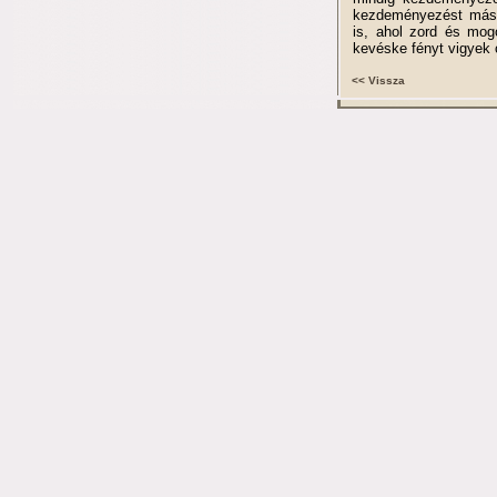
kezdeményezést mások
is, ahol zord és mog
kevéske fényt vigyek 
<< Vissza