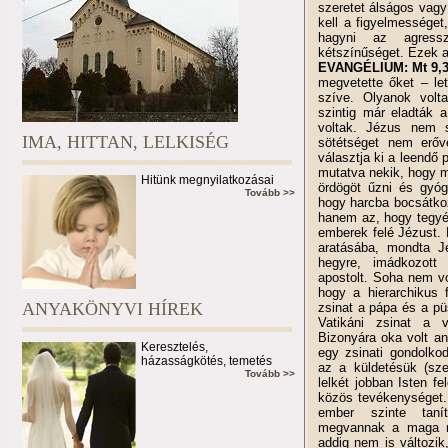
szeretet álságos vagy 
kell a figyelmességet
hagyni az agressz
kétszínűséget. Ezek a 
EVANGÉLIUM: Mt 9,3
megvetette őket – le
szíve. Olyanok volta
szintig már eladták 
voltak. Jézus nem s
IMA, HITTAN, LELKISÉG
sötétséget nem erőv
választja ki a leendő 
mutatva nekik, hogy mi
Hitünk megnyilatkozásai
ördögöt űzni és gyóg
Tovább >>
hogy harcba bocsátko
hanem az, hogy tegyék
emberek felé Jézust. 
aratásába, mondta Jé
hegyre, imádkozott 
apostolt. Soha nem v
hogy a hierarchikus 
ANYAKÖNYVI HÍREK
zsinat a pápa és a pü
Vatikáni zsinat a v
Bizonyára oka volt an
Keresztelés,
egy zsinati gondolkod
házasságkötés, temetés
az a küldetésük (sze
Tovább >>
lelkét jobban Isten f
közös tevékenységet.
ember szinte tanít
megvannak a maga mél
addig nem is változik