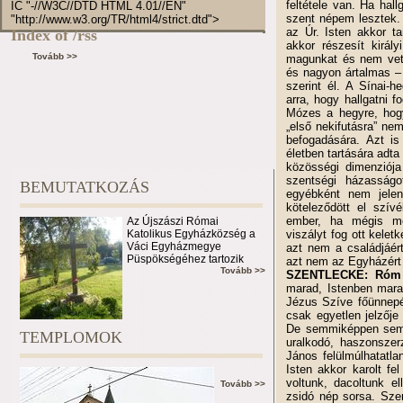
feltétele van. Ha hal
IC "-//W3C//DTD HTML 4.01//EN"
szent népem lesztek.
"http://www.w3.org/TR/html4/strict.dtd">
az Úr. Isten akkor t
Index of /rss
akkor részesít királ
Tovább >>
magunkat és nem vetj
és nagyon ártalmas – 
szerint él. A Sínai-h
arra, hogy hallgatni 
Mózes a hegyre, hogy
„első nekifutásra” ne
befogadására. Azt is
életben tartására adta
közösségi dimenziója
szentségi házasságo
BEMUTATKOZÁS
egyébként nem jele
köteleződött el szív
ember, ha mégis me
Az Újszászi Római
Katolikus Egyházközség a
viszályt fog ott kele
Váci Egyházmegye
azt nem a családjáért
Püspökségéhez tartozik
azt nem az Egyházért 
Tovább >>
SZENTLECKE: Róm 
marad, Istenben marad
Jézus Szíve főünnepé
csak egyetlen jelzője
De semmiképpen sem l
TEMPLOMOK
uralkodó, haszonszer
János felülmúlhatatla
Isten akkor karolt fe
voltunk, dacoltunk e
Tovább >>
zsidó nép sorsa. Szer