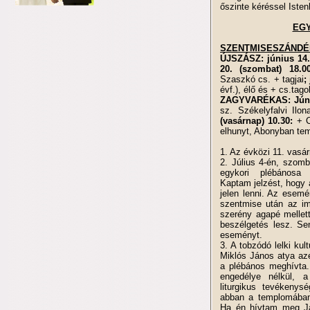
őszinte kéréssel Iste
EGY
SZENTMISESZÁND
ÚJSZÁSZ
: június 14
20. (szombat) 18.
Szaszkó cs. + tagjai
;
évf.), élő és + cs.tago
ZAGYVARÉKAS: Júniu
sz. Székelyfalvi Ilon
(vasárnap) 10.30:
+ C
elhunyt, Abonyban tem
1. Az évközi 11. vasá
2. Július 4-én, szom
egykori plébánosa 
Kaptam jelzést, hogy 
jelen lenni. Az esemén
szentmise után az im
szerény agapé mellett 
beszélgetés lesz. Se
eseményt.
3. A tobzódó lelki kul
Miklós János atya az
a plébános meghívta. 
engedélye nélkül, 
liturgikus tevékeny
abban a templomában 
Ha én hívtam meg Ján