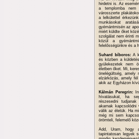
hirdetni is. Az esemén
a templomba nem já
városszerte plakátoko
a lelkülettel érkezün
munkásokat aratás
gyémántmisén az apos
miért küldte őket köz
szolgálat nem érinti m
közül a gyémántmi
felelősségünkre és a 
Suhard bíboros:
A k
és közben a küldetés
gyülekezetek nem önc
életben őket. Mi, kere
önelégültség, amely 
elzárkózás, amely fél
akik az Egyházon kív
Kálmán Peregrin:
In
hívatásukat, ha se
részesedni tudjanak
akarnak kapcsolódni 
válik az életük. Ha 
még mi sem kapcsol
örömteli, felemelő kö
Add, Uram, hogy a
tapintatosan legyek 
mindig kezdeményező 