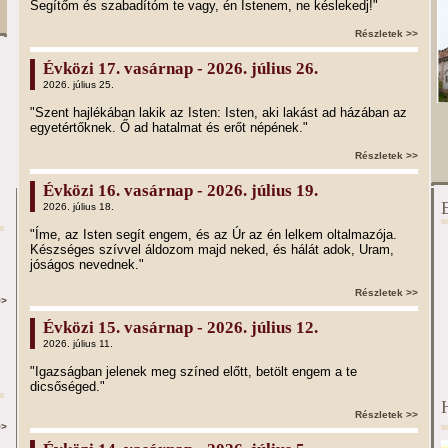
Segítőm és szabadítóm te vagy, én Istenem, ne késlekedj!"
Részletek >>
Évközi 17. vasárnap - 2026. július 26.
2026. július 25.
"Szent hajlékában lakik az Isten: Isten, aki lakást ad házában az
egyetértőknek. Ő ad hatalmat és erőt népének."
Részletek >>
Évközi 16. vasárnap - 2026. július 19.
2026. július 18.
"Íme, az Isten segít engem, és az Úr az én lelkem oltalmazója.
Készséges szívvel áldozom majd neked, és hálát adok, Uram,
jóságos nevednek."
Részletek >>
>>
Évközi 15. vasárnap - 2026. július 12.
2026. július 11.
"Igazságban jelenek meg színed előtt, betölt engem a te
dicsőséged."
Részletek >>
>>