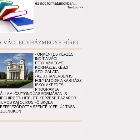
és doc formátumokban...
Tovább >>
A VÁCI EGYHÁZMEGYE HÍREI
- ÖNKÉNTES KÉPZÉS
INDÍT A VÁCI
EGYHÁZMEGYE
KÓRHÁZLELKÉSZI
SZOLGÁLATA
- AZ ÚJ TANÉVBEN IS
FOLYTATÓDIK A KARITÁSZ
ISKOLAKEZDÉSI
PROGRAMJA
 ÁLLAMI ÖSZTÖNDÍJAS FORMÁBAN IS
EGHIRDETI HITÉLETI KÉPZÉSEIT AZ APOR
VILMOS KATOLIKUS FŐISKOLA
 BEFEJEZŐDÖTT A SZENTÉLY FELÚJÍTÁSA
SZOLNOKON