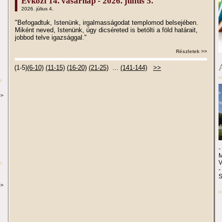
Évközi 14. vasárnap - 2026. július 5.
2026. július 4.
"Befogadtuk, Istenünk, irgalmasságodat templomod belsejében.
Miként neved, Istenünk, úgy dicséreted is betölti a föld határait,
jobbod telve igazsággal."
Részletek >>
(1-5)
(6-10)
(11-15)
(16-20)
(21-25)
...
(141-144)
>>
>>
-
M
-
>>