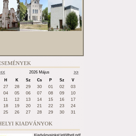
ESEMÉNYEK
<<
2026 Május
>>
H
K
Sz
Cs
P
Sz
V
27
28
29
30
01
02
03
04
05
06
07
08
09
10
11
12
13
14
15
16
17
18
19
20
21
22
23
24
25
26
27
28
29
30
31
HELYI KIADVÁNYOK
Kiadványainkat letöltheti pdf