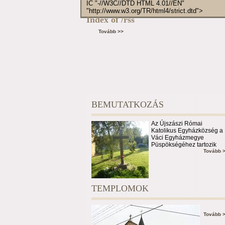
IC "-//W3C//DTD HTML 4.01//EN"
"http://www.w3.org/TR/html4/strict.dtd">
Index of /rss
Tovább >>
BEMUTATKOZÁS
Az Újszászi Római
Katolikus Egyházközség a
Váci Egyházmegye
Püspökségéhez tartozik
Tovább 
TEMPLOMOK
Tovább 