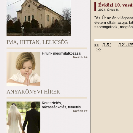
Évközi 10. vasár
2024. június 8.
"Az Úr az én világoss
életem oltalmazója, ki
szorongatnak, megtán
IMA, HITTAN, LELKISÉG
<<
(1-5 )
...
(121-125
>>
Hitünk megnyilatkozásai
Tovább >>
ANYAKÖNYVI HÍREK
Keresztelés,
házasságkötés, temetés
Tovább >>