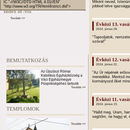
Miként neved, Istenünk,
IC "-//W3C//DTD HTML 4.01//EN"
jobbod telve igazságga
"http://www.w3.org/TR/html4/strict.dtd">
Index of /rss
Tovább >>
Évközi 13. vasá
2024. június 29.
"Tapsoljatok, nemzete
szóval!"
Évközi 12. vasá
BEMUTATKOZÁS
2024. június 22.
Az Újszászi Római
"Az Úr népének erőss
Katolikus Egyházközség a
menedéke. Mentsd meg
Váci Egyházmegye
kormányozd őket mind
Püspökségéhez tartozik
Tovább >>
Évközi 11. vasá
2024. június 15.
TEMPLOMOK
"Halld meg, Uram, han
segítőm, ne hagyj el,
Tovább >>