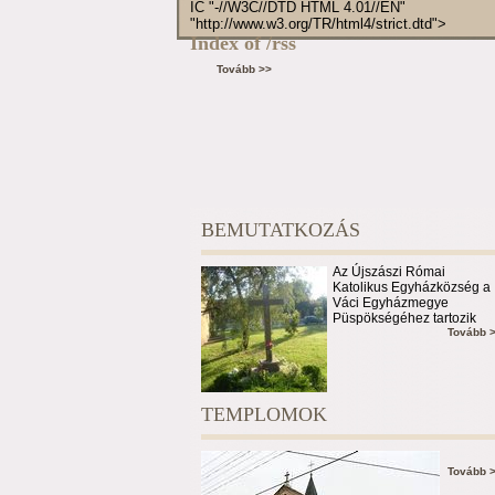
IC "-//W3C//DTD HTML 4.01//EN"
"http://www.w3.org/TR/html4/strict.dtd">
Index of /rss
Tovább >>
BEMUTATKOZÁS
Az Újszászi Római
Katolikus Egyházközség a
Váci Egyházmegye
Püspökségéhez tartozik
Tovább 
TEMPLOMOK
Tovább 