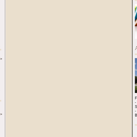
>>
-
-
>>