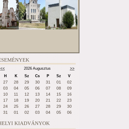
ESEMÉNYEK
<<
2026 Augusztus
>>
H
K
Sz
Cs
P
Sz
V
27
28
29
30
31
01
02
03
04
05
06
07
08
09
10
11
12
13
14
15
16
17
18
19
20
21
22
23
24
25
26
27
28
29
30
31
01
02
03
04
05
06
HELYI KIADVÁNYOK