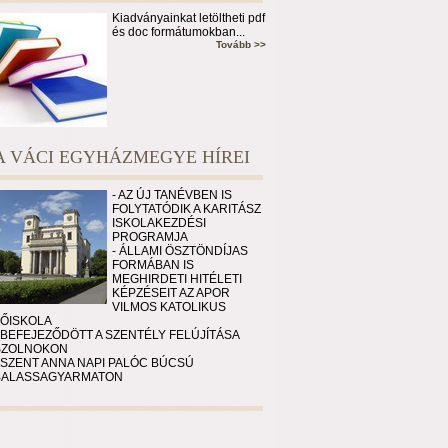
Kiadványainkat letöltheti pdf
és doc formátumokban...
Tovább >>
A VÁCI EGYHÁZMEGYE HÍREI
- AZ ÚJ TANÉVBEN IS
FOLYTATÓDIK A KARITÁSZ
ISKOLAKEZDÉSI
PROGRAMJA
- ÁLLAMI ÖSZTÖNDÍJAS
FORMÁBAN IS
MEGHIRDETI HITÉLETI
KÉPZÉSEIT AZ APOR
VILMOS KATOLIKUS
FŐISKOLA
 BEFEJEZŐDÖTT A SZENTÉLY FELÚJÍTÁSA
SZOLNOKON
 SZENT ANNA NAPI PALÓC BÚCSÚ
BALASSAGYARMATON