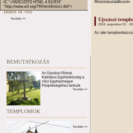
Ministránstalálkozón
IC "-//W3C//DTD HTML 4.01//EN"
"http://www.w3.org/TR/html4/strict.dtd">
Index of /rss
Újszászi templ
Tovább >>
2024. augusztus 20. - 2
Az idei templombúcs
BEMUTATKOZÁS
Az Újszászi Római
Katolikus Egyházközség a
Váci Egyházmegye
Püspökségéhez tartozik
Tovább >>
TEMPLOMOK
Tovább >>