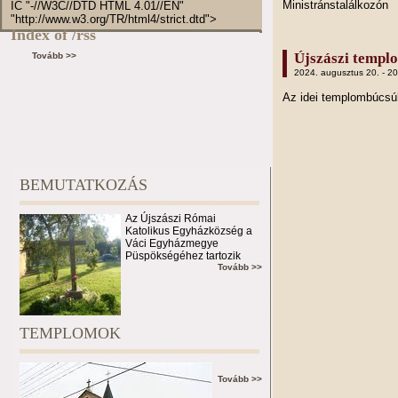
Ministránstalálkozón
IC "-//W3C//DTD HTML 4.01//EN"
"http://www.w3.org/TR/html4/strict.dtd">
Index of /rss
Újszászi templ
Tovább >>
2024. augusztus 20. - 2
Az idei templombúcs
BEMUTATKOZÁS
Az Újszászi Római
Katolikus Egyházközség a
Váci Egyházmegye
Püspökségéhez tartozik
Tovább >>
TEMPLOMOK
Tovább >>