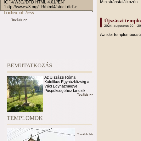
Ministránstalálkozón
IC "-//W3C//DTD HTML 4.01//EN"
"http://www.w3.org/TR/html4/strict.dtd">
Index of /rss
Újszászi templ
Tovább >>
2024. augusztus 20. - 2
Az idei templombúcs
BEMUTATKOZÁS
Az Újszászi Római
Katolikus Egyházközség a
Váci Egyházmegye
Püspökségéhez tartozik
Tovább >>
TEMPLOMOK
Tovább >>