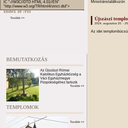
Ministránstalálkozón
IC "-//W3C//DTD HTML 4.01//EN"
"http://www.w3.org/TR/html4/strict.dtd">
Index of /rss
Újszászi templ
Tovább >>
2024. augusztus 20. - 2
Az idei templombúcs
BEMUTATKOZÁS
Az Újszászi Római
Katolikus Egyházközség a
Váci Egyházmegye
Püspökségéhez tartozik
Tovább >>
TEMPLOMOK
Tovább >>