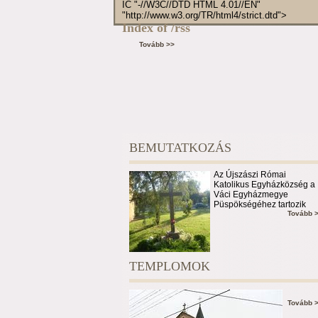
IC "-//W3C//DTD HTML 4.01//EN"
"http://www.w3.org/TR/html4/strict.dtd">
Index of /rss
Tovább >>
BEMUTATKOZÁS
Az Újszászi Római
Katolikus Egyházközség a
Váci Egyházmegye
Püspökségéhez tartozik
Tovább 
TEMPLOMOK
Tovább 