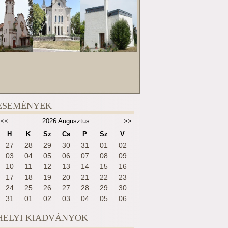
ESEMÉNYEK
<<
2026 Augusztus
>>
H
K
Sz
Cs
P
Sz
V
27
28
29
30
31
01
02
03
04
05
06
07
08
09
10
11
12
13
14
15
16
17
18
19
20
21
22
23
24
25
26
27
28
29
30
31
01
02
03
04
05
06
HELYI KIADVÁNYOK