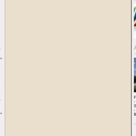
>>
-
-
>>