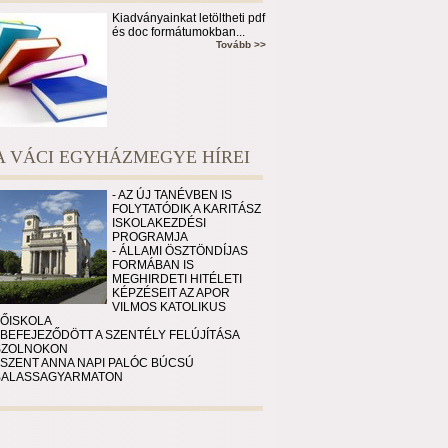
Kiadványainkat letöltheti pdf
és doc formátumokban...
Tovább >>
A VÁCI EGYHÁZMEGYE HÍREI
- AZ ÚJ TANÉVBEN IS
FOLYTATÓDIK A KARITÁSZ
ISKOLAKEZDÉSI
PROGRAMJA
- ÁLLAMI ÖSZTÖNDÍJAS
FORMÁBAN IS
MEGHIRDETI HITÉLETI
KÉPZÉSEIT AZ APOR
VILMOS KATOLIKUS
FŐISKOLA
 BEFEJEZŐDÖTT A SZENTÉLY FELÚJÍTÁSA
SZOLNOKON
 SZENT ANNA NAPI PALÓC BÚCSÚ
BALASSAGYARMATON