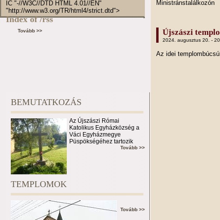
Ministránstalálkozón
IC "-//W3C//DTD HTML 4.01//EN"
"http://www.w3.org/TR/html4/strict.dtd">
Index of /rss
Újszászi templ
Tovább >>
2024. augusztus 20. - 2
Az idei templombúcs
BEMUTATKOZÁS
Az Újszászi Római
Katolikus Egyházközség a
Váci Egyházmegye
Püspökségéhez tartozik
Tovább >>
TEMPLOMOK
Tovább >>