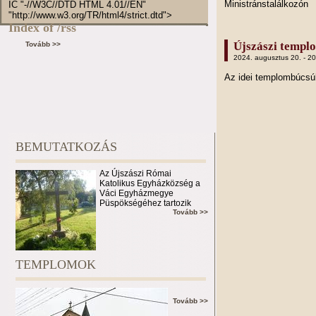
Ministránstalálkozón
IC "-//W3C//DTD HTML 4.01//EN"
"http://www.w3.org/TR/html4/strict.dtd">
Index of /rss
Újszászi templ
Tovább >>
2024. augusztus 20. - 2
Az idei templombúcs
BEMUTATKOZÁS
Az Újszászi Római
Katolikus Egyházközség a
Váci Egyházmegye
Püspökségéhez tartozik
Tovább >>
TEMPLOMOK
Tovább >>