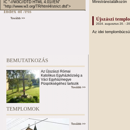
Ministránstalálkozón
IC "-//W3C//DTD HTML 4.01//EN"
"http://www.w3.org/TR/html4/strict.dtd">
Index of /rss
Újszászi templ
Tovább >>
2024. augusztus 20. - 2
Az idei templombúcs
BEMUTATKOZÁS
Az Újszászi Római
Katolikus Egyházközség a
Váci Egyházmegye
Püspökségéhez tartozik
Tovább >>
TEMPLOMOK
Tovább >>