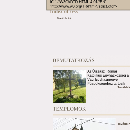
IC "-//W3C//DTD HTML 4.01//EN"
"http://www.w3.org/TR/html4/strict.dtd">
Index of /rss
Tovább >>
BEMUTATKOZÁS
Az Újszászi Római
Katolikus Egyházközség a
Váci Egyházmegye
Püspökségéhez tartozik
Tovább 
TEMPLOMOK
Tovább 