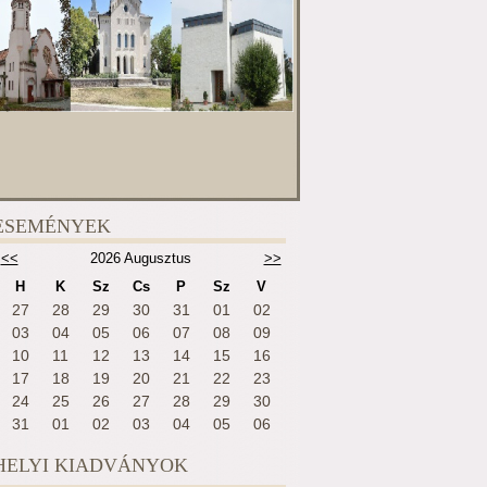
ESEMÉNYEK
<<
2026 Augusztus
>>
H
K
Sz
Cs
P
Sz
V
27
28
29
30
31
01
02
03
04
05
06
07
08
09
10
11
12
13
14
15
16
17
18
19
20
21
22
23
24
25
26
27
28
29
30
31
01
02
03
04
05
06
HELYI KIADVÁNYOK