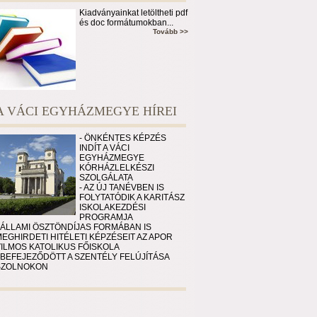
Kiadványainkat letöltheti pdf
és doc formátumokban...
Tovább >>
A VÁCI EGYHÁZMEGYE HÍREI
- ÖNKÉNTES KÉPZÉS
INDÍT A VÁCI
EGYHÁZMEGYE
KÓRHÁZLELKÉSZI
SZOLGÁLATA
- AZ ÚJ TANÉVBEN IS
FOLYTATÓDIK A KARITÁSZ
ISKOLAKEZDÉSI
PROGRAMJA
 ÁLLAMI ÖSZTÖNDÍJAS FORMÁBAN IS
EGHIRDETI HITÉLETI KÉPZÉSEIT AZ APOR
VILMOS KATOLIKUS FŐISKOLA
 BEFEJEZŐDÖTT A SZENTÉLY FELÚJÍTÁSA
SZOLNOKON