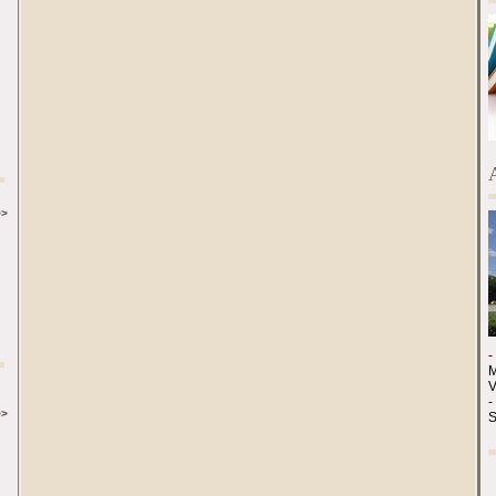
>>
-
M
-
>>