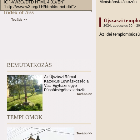
Ministránstalálkozón
IC "-//W3C//DTD HTML 4.01//EN"
"http://www.w3.org/TR/html4/strict.dtd">
Index of /rss
Újszászi templ
Tovább >>
2024. augusztus 20. - 2
Az idei templombúcs
BEMUTATKOZÁS
Az Újszászi Római
Katolikus Egyházközség a
Váci Egyházmegye
Püspökségéhez tartozik
Tovább >>
TEMPLOMOK
Tovább >>