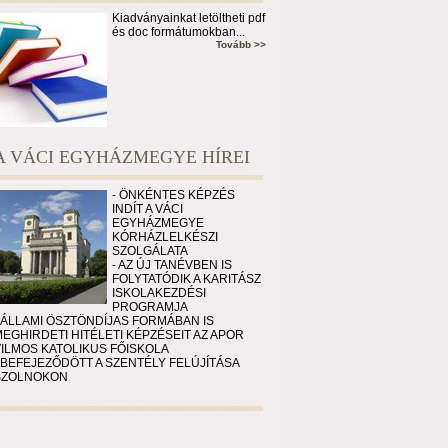
Kiadványainkat letöltheti pdf
és doc formátumokban...
Tovább >>
A VÁCI EGYHÁZMEGYE HÍREI
- ÖNKÉNTES KÉPZÉS
INDÍT A VÁCI
EGYHÁZMEGYE
KÓRHÁZLELKÉSZI
SZOLGÁLATA
- AZ ÚJ TANÉVBEN IS
FOLYTATÓDIK A KARITÁSZ
ISKOLAKEZDÉSI
PROGRAMJA
 ÁLLAMI ÖSZTÖNDÍJAS FORMÁBAN IS
EGHIRDETI HITÉLETI KÉPZÉSEIT AZ APOR
VILMOS KATOLIKUS FŐISKOLA
 BEFEJEZŐDÖTT A SZENTÉLY FELÚJÍTÁSA
SZOLNOKON