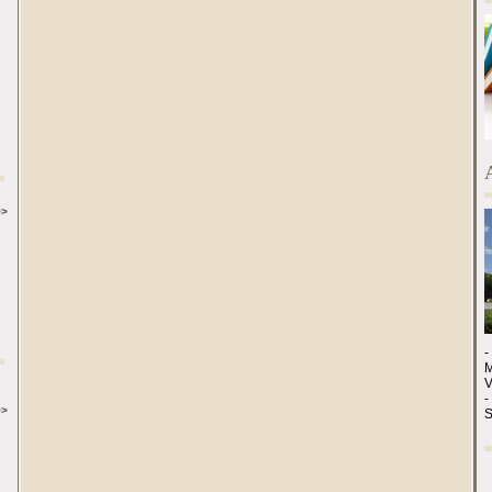
>>
-
M
-
>>