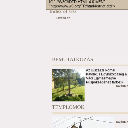
IC "-//W3C//DTD HTML 4.01//EN"
"http://www.w3.org/TR/html4/strict.dtd">
Index of /rss
Tovább >>
BEMUTATKOZÁS
Az Újszászi Római
Katolikus Egyházközség a
Váci Egyházmegye
Püspökségéhez tartozik
Tovább 
TEMPLOMOK
Tovább 