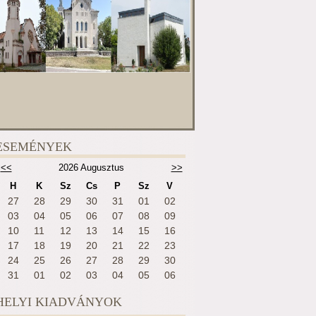
ESEMÉNYEK
<<
2026 Augusztus
>>
H
K
Sz
Cs
P
Sz
V
27
28
29
30
31
01
02
03
04
05
06
07
08
09
10
11
12
13
14
15
16
17
18
19
20
21
22
23
24
25
26
27
28
29
30
31
01
02
03
04
05
06
HELYI KIADVÁNYOK