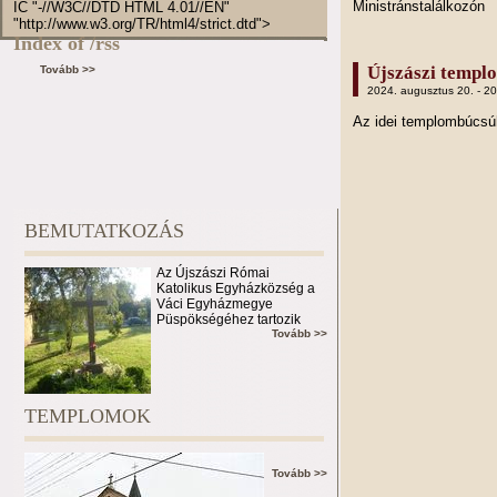
Ministránstalálkozón
IC "-//W3C//DTD HTML 4.01//EN"
"http://www.w3.org/TR/html4/strict.dtd">
Index of /rss
Újszászi templ
Tovább >>
2024. augusztus 20. - 2
Az idei templombúcs
BEMUTATKOZÁS
Az Újszászi Római
Katolikus Egyházközség a
Váci Egyházmegye
Püspökségéhez tartozik
Tovább >>
TEMPLOMOK
Tovább >>