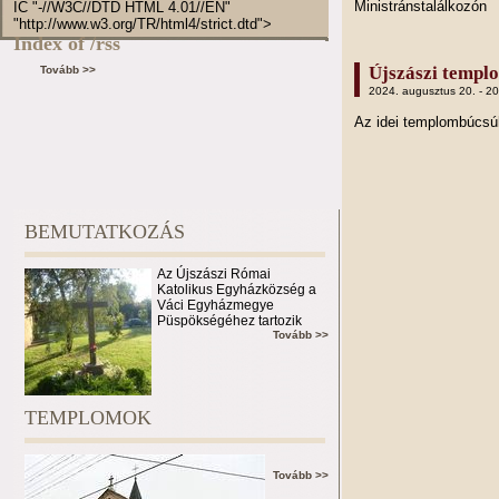
Ministránstalálkozón
IC "-//W3C//DTD HTML 4.01//EN"
"http://www.w3.org/TR/html4/strict.dtd">
Index of /rss
Újszászi templ
Tovább >>
2024. augusztus 20. - 2
Az idei templombúcs
BEMUTATKOZÁS
Az Újszászi Római
Katolikus Egyházközség a
Váci Egyházmegye
Püspökségéhez tartozik
Tovább >>
TEMPLOMOK
Tovább >>