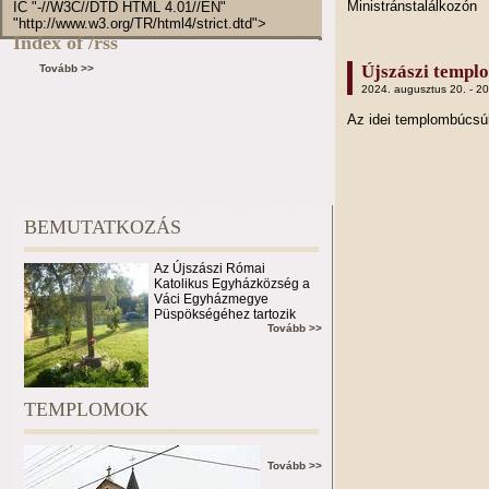
Ministránstalálkozón
IC "-//W3C//DTD HTML 4.01//EN"
"http://www.w3.org/TR/html4/strict.dtd">
Index of /rss
Újszászi templ
Tovább >>
2024. augusztus 20. - 2
Az idei templombúcs
BEMUTATKOZÁS
Az Újszászi Római
Katolikus Egyházközség a
Váci Egyházmegye
Püspökségéhez tartozik
Tovább >>
TEMPLOMOK
Tovább >>