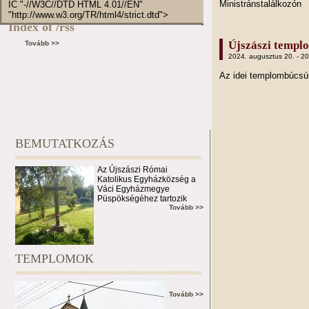
Ministránstalálkozón
IC "-//W3C//DTD HTML 4.01//EN"
"http://www.w3.org/TR/html4/strict.dtd">
Index of /rss
Újszászi templ
Tovább >>
2024. augusztus 20. - 2
Az idei templombúcs
BEMUTATKOZÁS
Az Újszászi Római
Katolikus Egyházközség a
Váci Egyházmegye
Püspökségéhez tartozik
Tovább >>
TEMPLOMOK
Tovább >>