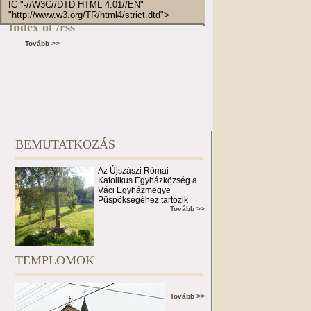
IC "-//W3C//DTD HTML 4.01//EN"
"http://www.w3.org/TR/html4/strict.dtd">
Index of /rss
Tovább >>
BEMUTATKOZÁS
Az Újszászi Római
Katolikus Egyházközség a
Váci Egyházmegye
Püspökségéhez tartozik
Tovább >>
TEMPLOMOK
Tovább >>