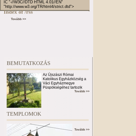
IC "-//W3C//DTD HTML 4.01//EN"
"http://www.w3.org/TR/html4/strict.dtd">
Index of /rss
Tovább >>
BEMUTATKOZÁS
Az Újszászi Római
Katolikus Egyházközség a
Váci Egyházmegye
Püspökségéhez tartozik
Tovább >>
TEMPLOMOK
Tovább >>