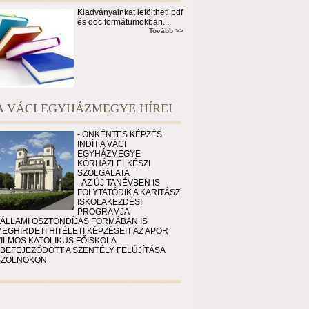
Kiadványainkat letöltheti pdf
és doc formátumokban...
Tovább >>
A VÁCI EGYHÁZMEGYE HÍREI
- ÖNKÉNTES KÉPZÉS
INDÍT A VÁCI
EGYHÁZMEGYE
KÓRHÁZLELKÉSZI
SZOLGÁLATA
- AZ ÚJ TANÉVBEN IS
FOLYTATÓDIK A KARITÁSZ
ISKOLAKEZDÉSI
PROGRAMJA
 ÁLLAMI ÖSZTÖNDÍJAS FORMÁBAN IS
EGHIRDETI HITÉLETI KÉPZÉSEIT AZ APOR
VILMOS KATOLIKUS FŐISKOLA
 BEFEJEZŐDÖTT A SZENTÉLY FELÚJÍTÁSA
SZOLNOKON