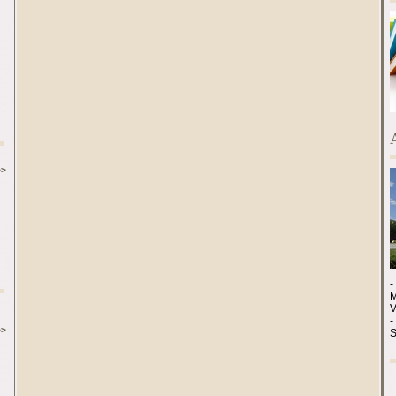
>>
-
M
-
>>