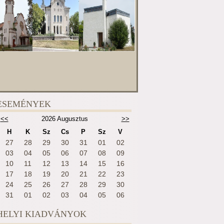
ESEMÉNYEK
<<
2026 Augusztus
>>
H
K
Sz
Cs
P
Sz
V
27
28
29
30
31
01
02
03
04
05
06
07
08
09
10
11
12
13
14
15
16
17
18
19
20
21
22
23
24
25
26
27
28
29
30
31
01
02
03
04
05
06
HELYI KIADVÁNYOK