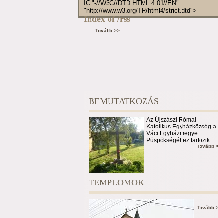
IC "-//W3C//DTD HTML 4.01//EN"
"http://www.w3.org/TR/html4/strict.dtd">
Index of /rss
Tovább >>
BEMUTATKOZÁS
Az Újszászi Római
Katolikus Egyházközség a
Váci Egyházmegye
Püspökségéhez tartozik
Tovább 
TEMPLOMOK
Tovább 