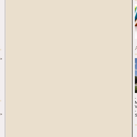
>>
-
M
-
>>