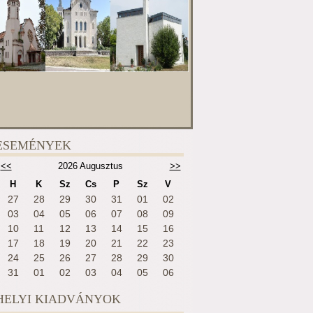
ESEMÉNYEK
<<
2026 Augusztus
>>
H
K
Sz
Cs
P
Sz
V
27
28
29
30
31
01
02
03
04
05
06
07
08
09
10
11
12
13
14
15
16
17
18
19
20
21
22
23
24
25
26
27
28
29
30
31
01
02
03
04
05
06
HELYI KIADVÁNYOK