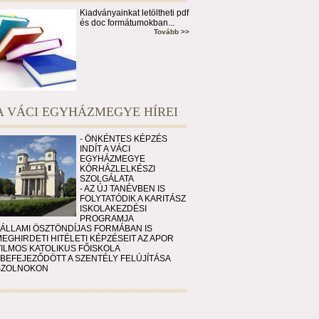
Kiadványainkat letöltheti pdf
és doc formátumokban...
Tovább >>
A VÁCI EGYHÁZMEGYE HÍREI
- ÖNKÉNTES KÉPZÉS
INDÍT A VÁCI
EGYHÁZMEGYE
KÓRHÁZLELKÉSZI
SZOLGÁLATA
- AZ ÚJ TANÉVBEN IS
FOLYTATÓDIK A KARITÁSZ
ISKOLAKEZDÉSI
PROGRAMJA
 ÁLLAMI ÖSZTÖNDÍJAS FORMÁBAN IS
EGHIRDETI HITÉLETI KÉPZÉSEIT AZ APOR
VILMOS KATOLIKUS FŐISKOLA
 BEFEJEZŐDÖTT A SZENTÉLY FELÚJÍTÁSA
SZOLNOKON