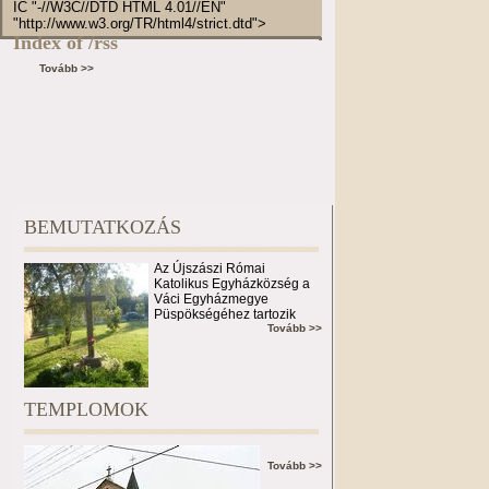
IC "-//W3C//DTD HTML 4.01//EN"
"http://www.w3.org/TR/html4/strict.dtd">
Index of /rss
Tovább >>
BEMUTATKOZÁS
Az Újszászi Római
Katolikus Egyházközség a
Váci Egyházmegye
Püspökségéhez tartozik
Tovább >>
TEMPLOMOK
Tovább >>