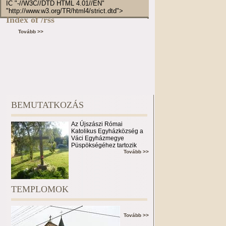
IC "-//W3C//DTD HTML 4.01//EN"
"http://www.w3.org/TR/html4/strict.dtd">
Index of /rss
Tovább >>
BEMUTATKOZÁS
Az Újszászi Római
Katolikus Egyházközség a
Váci Egyházmegye
Püspökségéhez tartozik
Tovább >>
TEMPLOMOK
Tovább >>