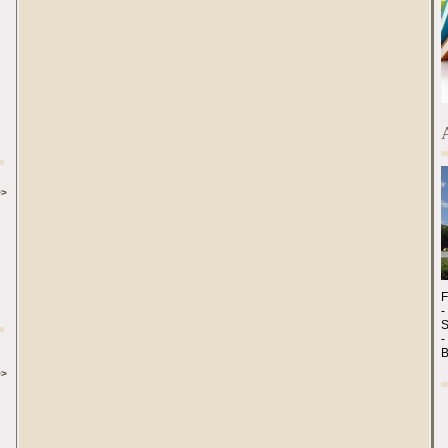
>>
-
-
>>