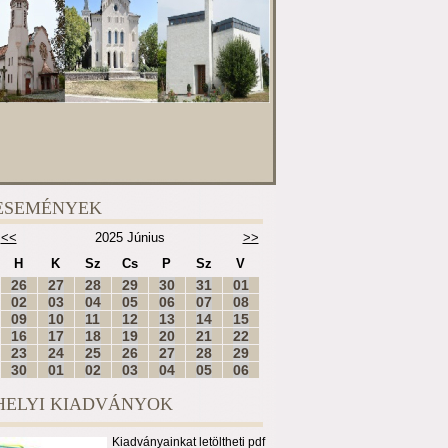
ESEMÉNYEK
<<
2025 Június
>>
H
K
Sz
Cs
P
Sz
V
26
27
28
29
30
31
01
02
03
04
05
06
07
08
09
10
11
12
13
14
15
16
17
18
19
20
21
22
23
24
25
26
27
28
29
30
01
02
03
04
05
06
HELYI KIADVÁNYOK
Kiadványainkat letöltheti pdf