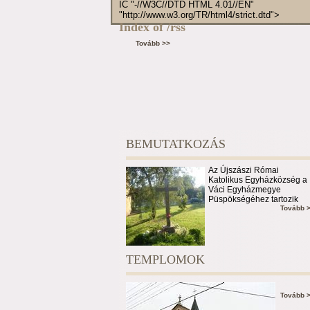
IC "-//W3C//DTD HTML 4.01//EN"
"http://www.w3.org/TR/html4/strict.dtd">
Index of /rss
Tovább >>
BEMUTATKOZÁS
Az Újszászi Római
Katolikus Egyházközség a
Váci Egyházmegye
Püspökségéhez tartozik
Tovább 
TEMPLOMOK
Tovább 