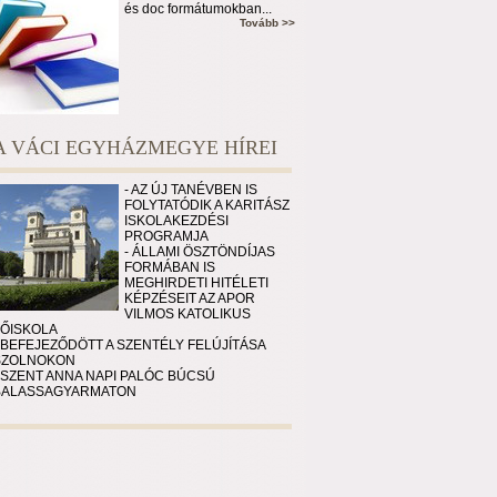
és doc formátumokban...
Tovább >>
A VÁCI EGYHÁZMEGYE HÍREI
- AZ ÚJ TANÉVBEN IS
FOLYTATÓDIK A KARITÁSZ
ISKOLAKEZDÉSI
PROGRAMJA
- ÁLLAMI ÖSZTÖNDÍJAS
FORMÁBAN IS
MEGHIRDETI HITÉLETI
KÉPZÉSEIT AZ APOR
VILMOS KATOLIKUS
FŐISKOLA
 BEFEJEZŐDÖTT A SZENTÉLY FELÚJÍTÁSA
SZOLNOKON
 SZENT ANNA NAPI PALÓC BÚCSÚ
BALASSAGYARMATON