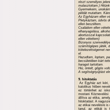
részt személyes jelen
mulasztottam.) Hitünk
Gyermekeim, unokáim 
példát mutattam. Kár
Az Egyházam ellen vé
Pletykáztam, üdvös d
ellen beszéltem.
Családom ellen vétett
elhanyagolása, alkoho
abortusszal kapcsola
ellen vétettem)
Bizonyos szenvedélye
számítógépes játék, dr
kötelezettségemet ne
el.
Hazudtam, loptam, pa
becsületében kárt tet
haragot tartottam.
Hiú, öntelt, gőgös vol
A segítségnyújtást el
9. hitoktatás
Az Egyház azt kéri,
katolikus hitben nevel
ez történhet az isk
mostani Köznevelési 
állítva az etika, amely
hitoktatást. A nagysze
az etikai nevelésre is
tanul, az etikát is 