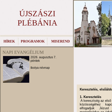
ÚJSZÁSZI
PLÉBÁNIA
HÍREK
PROGRAMOK
MISEREND
NAPI EVANGÉLIUM
2026. augusztus 7.
péntek
Ibolya névnap
Keresztelés, elsőáld
1. Keresztelés
A keresztség az első
közösségéhez kapcs
elfogadjuk Jézust
megerősödve az üdvös