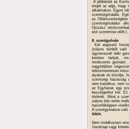
A plébániát az Euchar
erejét az adja, hogy
alkalmakon. Egyre tö
szentségimádás. Egé
az Oltáriszentségben
szentségimádási alk
Újszász: elsőszombat
esti szentmise előtt.)
8. szentgyónás
Két alapvető formá
(súlyos bűnből való 
úgynevezett lelki go
kézben tartjuk, vi
rendszeres gyónást.
nagyböjtben végezze
lelkiismeretesen kész
atyának és közölje, h
szentségi házasság m
nem katolikus, nem vo
az Egyházat, egy szek
beszélgetést kér. Ez
történik. Mind a sze
súlyos bűn terhe mellet
hasonlóképpen viselk
A szentgyónásra való
tükör.
Nem imádkoztam rend
Vasárnap vagy kötele