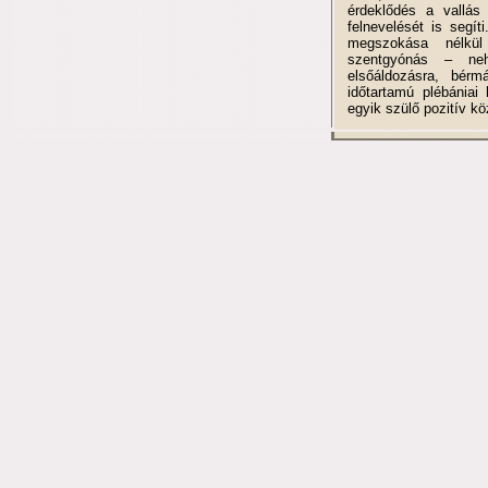
érdeklődés a vallás
felnevelését is segí
megszokása nélkül
szentgyónás – neh
elsőáldozásra, bérm
időtartamú plébániai
egyik szülő pozitív 