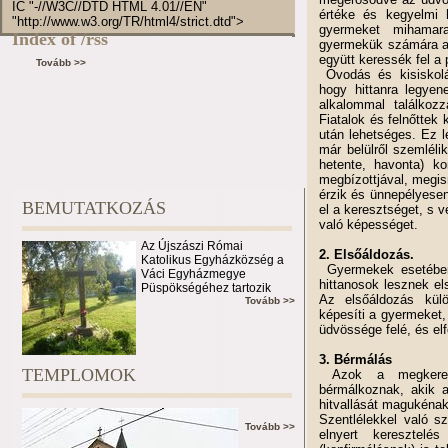
IC "-//W3C//DTD HTML 4.01//EN"
értéke és kegyelmi 
"http://www.w3.org/TR/html4/strict.dtd">
gyermeket mihamar
Index of /rss
gyermekük számára a 
együtt keressék fel a
Tovább >>
Óvodás és kisiskol
hogy hittanra legyen
alkalommal találkozz
Fiatalok és felnőttek
után lehetséges. Ez 
már belülről szemléli
hetente, havonta) ko
megbízottjával, megis
érzik és ünnepélyesen
BEMUTATKOZÁS
el a keresztséget, s 
való képességet.
Az Újszászi Római
2. Elsőáldozás.
Katolikus Egyházközség a
Gyermekek esetében
Váci Egyházmegye
hittanosok lesznek el
Püspökségéhez tartozik
Az elsőáldozás külö
Tovább >>
képesíti a gyermeket,
üdvössége felé, és el
3. Bérmálás
TEMPLOMOK
Azok a megkeres
bérmálkoznak, akik a
hitvallását magukénak
Szentlélekkel való s
Tovább >>
elnyert keresztelés