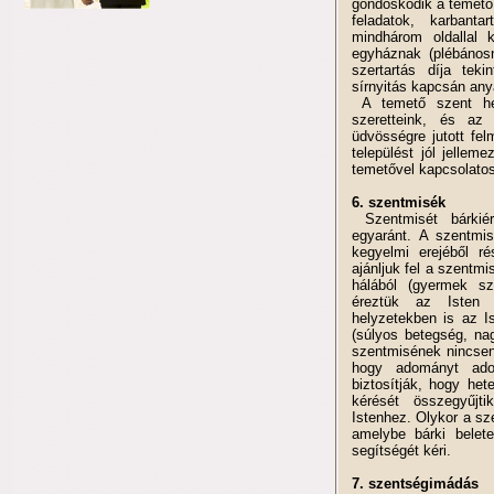
gondoskodik a temető
feladatok, karbant
mindhárom oldallal 
egyháznak (plébánosn
szertartás díja tek
sírnyitás kapcsán any
A temető szent he
szeretteink, és az
üdvösségre jutott fe
települést jól jellem
temetővel kapcsolatos
6. szentmisék
Szentmisét bárkiér
egyaránt. A szentmis
kegyelmi erejéből rés
ajánljuk fel a szentm
hálából (gyermek sz
éreztük az Isten r
helyzetekben is az I
(súlyos betegség, na
szentmisének nincsen 
hogy adományt ado
biztosítják, hogy he
kérését összegyűjt
Istenhez. Olykor a sz
amelybe bárki belet
segítségét kéri.
7. szentségimádás