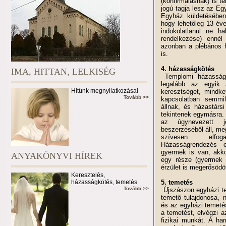
(konfirmálásnak) is t
jogú tagja lesz az Eg
Egyház küldetésében
hogy lehetőleg 13 éve
indokolatlanul ne h
rendelkezése) ennél
azonban a plébános f
is.
4. házasságkötés
IMA, HITTAN, LELKISÉG
Templomi házasságo
legalább az egyik 
Hitünk megnyilatkozásai
keresztséget, mindke
Tovább >>
kapcsolatban semmi
állnak, és házastársi
tekintenek egymásra.
az úgynevezett je
beszerzéséből áll, me
szívesen elfoga
Házasságrendezés 
gyermek is van, akko
ANYAKÖNYVI HÍREK
egy része (gyermek e
érzület is megerősödöt
Keresztelés,
házasságkötés, temetés
5. temetés
Tovább >>
Újszászon egyházi te
temető tulajdonosa, ná
és az egyházi temetés
a temetést, elvégzi a
fizikai munkát. A ha