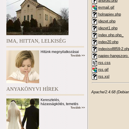
android.php
evmail.gif
holnapiev.php
idezet.php
idezet1.php
index.php.php_
IMA, HITTAN, LELKISÉG
index20.php
indexiso8859-2.ph
Hitünk megnyilatkozásai
napiev-hangszoro
Tovább >>
rss.css
rss.gif
rss.xsl
ANYAKÖNYVI HÍREK
Apache/2.4.68 (Debian
Keresztelés,
házasságkötés, temetés
Tovább >>