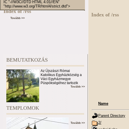
IC "-//W3C//DTD HTML 4.01//EN"
"http://www.w3.org/TR/html4/strict.dtd">
Index of /rss
Index of /rss
Tovább >>
BEMUTATKOZÁS
Az Újszászi Római
Katolikus Egyházközség a
Váci Egyházmegye
Püspökségéhez tartozik
Tovább >>
Name
TEMPLOMOK
Parent Directory
2/
Tovább >>