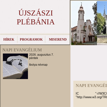
ÚJSZÁSZI
PLÉBÁNIA
HÍREK
PROGRAMOK
MISEREND
NAPI EVANGÉLIUM
2026. augusztus 7.
péntek
Ibolya névnap
NAPI EVANGÉ
IC "-//W3C
"http://www.w3.org/TR/