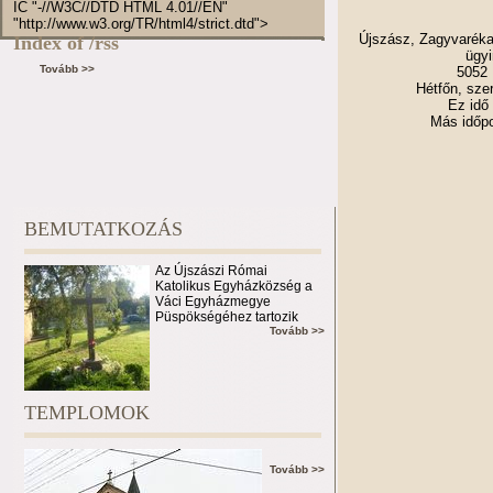
IC "-//W3C//DTD HTML 4.01//EN"
"http://www.w3.org/TR/html4/strict.dtd">
Újszász, Zagyvaréka
Index of /rss
ügyi
Tovább >>
5052 
Hétfőn, szer
Ez idő 
Más időpo
BEMUTATKOZÁS
Az Újszászi Római
Katolikus Egyházközség a
Váci Egyházmegye
Püspökségéhez tartozik
Tovább >>
TEMPLOMOK
Tovább >>