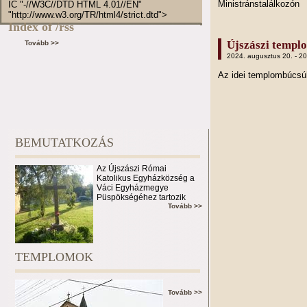
Ministránstalálkozón
IC "-//W3C//DTD HTML 4.01//EN"
"http://www.w3.org/TR/html4/strict.dtd">
Index of /rss
Újszászi templ
Tovább >>
2024. augusztus 20. - 2
Az idei templombúcs
BEMUTATKOZÁS
Az Újszászi Római
Katolikus Egyházközség a
Váci Egyházmegye
Püspökségéhez tartozik
Tovább >>
TEMPLOMOK
Tovább >>