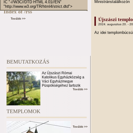
Ministránstalálkozón
IC "-//W3C//DTD HTML 4.01//EN"
"http://www.w3.org/TR/html4/strict.dtd">
Index of /rss
Újszászi templ
Tovább >>
2024. augusztus 20. - 2
Az idei templombúcs
BEMUTATKOZÁS
Az Újszászi Római
Katolikus Egyházközség a
Váci Egyházmegye
Püspökségéhez tartozik
Tovább >>
TEMPLOMOK
Tovább >>