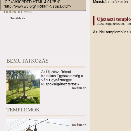
Ministránstalálkozón
IC "-//W3C//DTD HTML 4.01//EN"
"http://www.w3.org/TR/html4/strict.dtd">
Index of /rss
Újszászi templ
Tovább >>
2024. augusztus 20. - 2
Az idei templombúcs
BEMUTATKOZÁS
Az Újszászi Római
Katolikus Egyházközség a
Váci Egyházmegye
Püspökségéhez tartozik
Tovább >>
TEMPLOMOK
Tovább >>