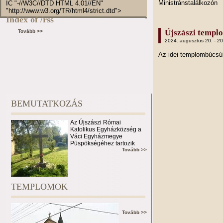
Ministránstalálkozón
IC "-//W3C//DTD HTML 4.01//EN"
"http://www.w3.org/TR/html4/strict.dtd">
Index of /rss
Újszászi templ
Tovább >>
2024. augusztus 20. - 2
Az idei templombúcs
BEMUTATKOZÁS
Az Újszászi Római
Katolikus Egyházközség a
Váci Egyházmegye
Püspökségéhez tartozik
Tovább >>
TEMPLOMOK
Tovább >>