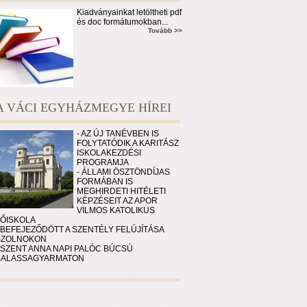
Kiadványainkat letöltheti pdf
és doc formátumokban...
Tovább >>
A VÁCI EGYHÁZMEGYE HÍREI
- AZ ÚJ TANÉVBEN IS
FOLYTATÓDIK A KARITÁSZ
ISKOLAKEZDÉSI
PROGRAMJA
- ÁLLAMI ÖSZTÖNDÍJAS
FORMÁBAN IS
MEGHIRDETI HITÉLETI
KÉPZÉSEIT AZ APOR
VILMOS KATOLIKUS
FŐISKOLA
 BEFEJEZŐDÖTT A SZENTÉLY FELÚJÍTÁSA
SZOLNOKON
 SZENT ANNA NAPI PALÓC BÚCSÚ
BALASSAGYARMATON