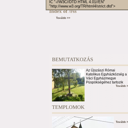
IC "-//W3C//DTD HTML 4.01//EN"
"http://www.w3.org/TR/html4/strict.dtd">
Index of /rss
Tovább >>
BEMUTATKOZÁS
Az Újszászi Római
Katolikus Egyházközség a
Váci Egyházmegye
Püspökségéhez tartozik
Tovább 
TEMPLOMOK
Tovább 