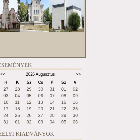
ESEMÉNYEK
<<
2026 Augusztus
>>
H
K
Sz
Cs
P
Sz
V
27
28
29
30
31
01
02
03
04
05
06
07
08
09
10
11
12
13
14
15
16
17
18
19
20
21
22
23
24
25
26
27
28
29
30
31
01
02
03
04
05
06
HELYI KIADVÁNYOK