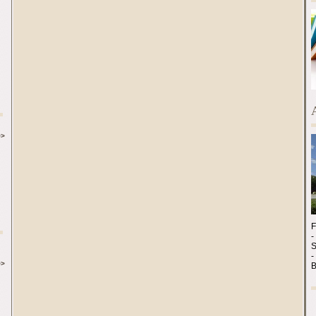
>>
-
-
>>