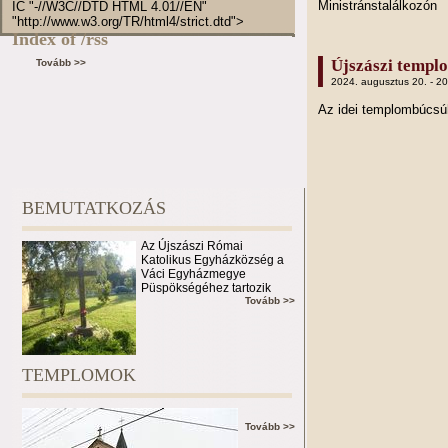
Ministránstalálkozón
IC "-//W3C//DTD HTML 4.01//EN"
"http://www.w3.org/TR/html4/strict.dtd">
Index of /rss
Újszászi templ
Tovább >>
2024. augusztus 20. - 2
Az idei templombúcs
BEMUTATKOZÁS
Az Újszászi Római
Katolikus Egyházközség a
Váci Egyházmegye
Püspökségéhez tartozik
Tovább >>
TEMPLOMOK
Tovább >>