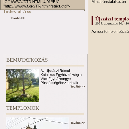
Ministránstalálkozón
IC "-//W3C//DTD HTML 4.01//EN"
"http://www.w3.org/TR/html4/strict.dtd">
Index of /rss
Újszászi templ
Tovább >>
2024. augusztus 20. - 2
Az idei templombúcs
BEMUTATKOZÁS
Az Újszászi Római
Katolikus Egyházközség a
Váci Egyházmegye
Püspökségéhez tartozik
Tovább >>
TEMPLOMOK
Tovább >>