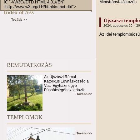
Ministránstalálkozón
IC "-//W3C//DTD HTML 4.01//EN"
"http://www.w3.org/TR/html4/strict.dtd">
Index of /rss
Újszászi templ
Tovább >>
2024. augusztus 20. - 2
Az idei templombúcs
BEMUTATKOZÁS
Az Újszászi Római
Katolikus Egyházközség a
Váci Egyházmegye
Püspökségéhez tartozik
Tovább >>
TEMPLOMOK
Tovább >>