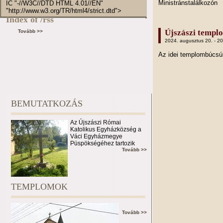
Ministránstalálkozón
IC "-//W3C//DTD HTML 4.01//EN"
"http://www.w3.org/TR/html4/strict.dtd">
Index of /rss
Újszászi templ
Tovább >>
2024. augusztus 20. - 2
Az idei templombúcs
BEMUTATKOZÁS
Az Újszászi Római
Katolikus Egyházközség a
Váci Egyházmegye
Püspökségéhez tartozik
Tovább >>
TEMPLOMOK
Tovább >>